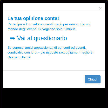
Utilizziamo i cookies, anche di "terze parti", per essere sicuri che tu
×
possa avere la migliore esperienza sul nostro sito.
Qualsiasi interazione e la prosecuzione della navigazione su questo
La tua opinione conta!
sito rappresenta un'accettazione della nostra politica sui cookies.
Partecipa ad un veloce questionario per uno studio sul
OK
Maggiori informazioni
mondo degli eventi. Ci vogliono solo 2 minuti.
➡️
Vai al questionario
Se conosci amici appassionati di concerti ed eventi,
condividilo con loro – più risposte raccogliamo, meglio è!
Grazie mille! 🎉
Chiudi