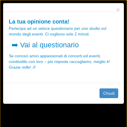
Utilizziamo i cookies, anche di "terze parti", per essere sicuri che tu
×
possa avere la migliore esperienza sul nostro sito.
Qualsiasi interazione e la prosecuzione della navigazione su questo
La tua opinione conta!
sito rappresenta un'accettazione della nostra politica sui cookies.
Partecipa ad un veloce questionario per uno studio sul
OK
Maggiori informazioni
mondo degli eventi. Ci vogliono solo 2 minuti.
➡️
Vai al questionario
Se conosci amici appassionati di concerti ed eventi,
condividilo con loro – più risposte raccogliamo, meglio è!
Grazie mille! 🎉
Chiudi