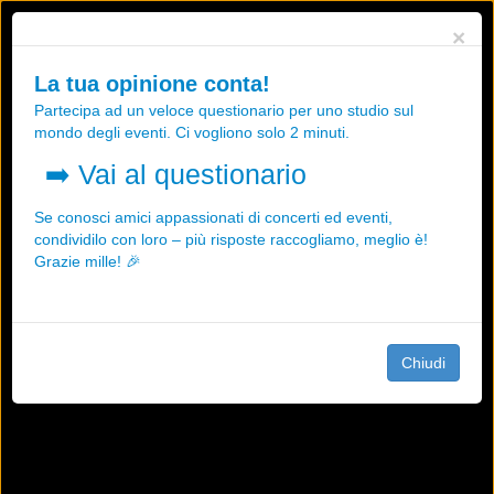
Utilizziamo i cookies, anche di "terze parti", per essere sicuri che tu
×
possa avere la migliore esperienza sul nostro sito.
Qualsiasi interazione e la prosecuzione della navigazione su questo
La tua opinione conta!
sito rappresenta un'accettazione della nostra politica sui cookies.
Partecipa ad un veloce questionario per uno studio sul
OK
Maggiori informazioni
mondo degli eventi. Ci vogliono solo 2 minuti.
➡️
Vai al questionario
Se conosci amici appassionati di concerti ed eventi,
condividilo con loro – più risposte raccogliamo, meglio è!
Grazie mille! 🎉
Chiudi