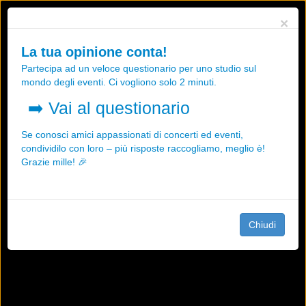
Utilizziamo i cookies, anche di "terze parti", per essere sicuri che tu
×
possa avere la migliore esperienza sul nostro sito.
Qualsiasi interazione e la prosecuzione della navigazione su questo
La tua opinione conta!
sito rappresenta un'accettazione della nostra politica sui cookies.
Partecipa ad un veloce questionario per uno studio sul
OK
Maggiori informazioni
mondo degli eventi. Ci vogliono solo 2 minuti.
➡️
Vai al questionario
Se conosci amici appassionati di concerti ed eventi,
condividilo con loro – più risposte raccogliamo, meglio è!
Grazie mille! 🎉
Chiudi