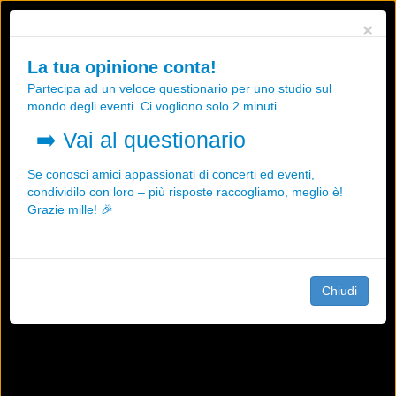
Utilizziamo i cookies, anche di "terze parti", per essere sicuri che tu
×
possa avere la migliore esperienza sul nostro sito.
Qualsiasi interazione e la prosecuzione della navigazione su questo
La tua opinione conta!
sito rappresenta un'accettazione della nostra politica sui cookies.
Partecipa ad un veloce questionario per uno studio sul
OK
Maggiori informazioni
mondo degli eventi. Ci vogliono solo 2 minuti.
➡️
Vai al questionario
Se conosci amici appassionati di concerti ed eventi,
condividilo con loro – più risposte raccogliamo, meglio è!
Grazie mille! 🎉
Chiudi