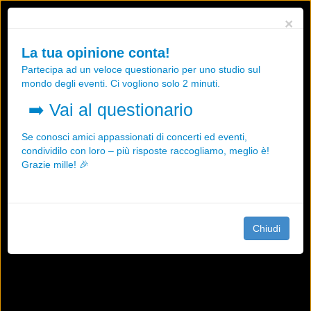
Utilizziamo i cookies, anche di "terze parti", per essere sicuri che tu
×
possa avere la migliore esperienza sul nostro sito.
Qualsiasi interazione e la prosecuzione della navigazione su questo
La tua opinione conta!
sito rappresenta un'accettazione della nostra politica sui cookies.
Partecipa ad un veloce questionario per uno studio sul
OK
Maggiori informazioni
mondo degli eventi. Ci vogliono solo 2 minuti.
➡️
Vai al questionario
Se conosci amici appassionati di concerti ed eventi,
condividilo con loro – più risposte raccogliamo, meglio è!
Grazie mille! 🎉
Chiudi