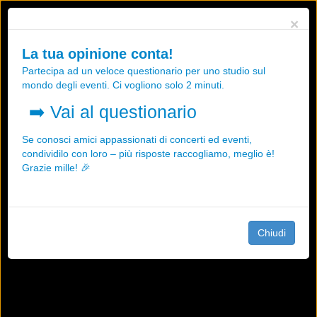
Utilizziamo i cookies, anche di "terze parti", per essere sicuri che tu
×
possa avere la migliore esperienza sul nostro sito.
Qualsiasi interazione e la prosecuzione della navigazione su questo
La tua opinione conta!
sito rappresenta un'accettazione della nostra politica sui cookies.
Partecipa ad un veloce questionario per uno studio sul
OK
Maggiori informazioni
mondo degli eventi. Ci vogliono solo 2 minuti.
➡️
Vai al questionario
Se conosci amici appassionati di concerti ed eventi,
condividilo con loro – più risposte raccogliamo, meglio è!
Grazie mille! 🎉
Chiudi