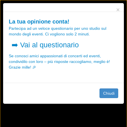
Utilizziamo i cookies, anche di "terze parti", per essere sicuri che tu
×
possa avere la migliore esperienza sul nostro sito.
Qualsiasi interazione e la prosecuzione della navigazione su questo
La tua opinione conta!
sito rappresenta un'accettazione della nostra politica sui cookies.
Partecipa ad un veloce questionario per uno studio sul
OK
Maggiori informazioni
mondo degli eventi. Ci vogliono solo 2 minuti.
➡️
Vai al questionario
Se conosci amici appassionati di concerti ed eventi,
condividilo con loro – più risposte raccogliamo, meglio è!
Grazie mille! 🎉
Chiudi