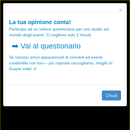
Utilizziamo i cookies, anche di "terze parti", per essere sicuri che tu
×
possa avere la migliore esperienza sul nostro sito.
Qualsiasi interazione e la prosecuzione della navigazione su questo
La tua opinione conta!
sito rappresenta un'accettazione della nostra politica sui cookies.
Partecipa ad un veloce questionario per uno studio sul
OK
Maggiori informazioni
mondo degli eventi. Ci vogliono solo 2 minuti.
➡️
Vai al questionario
Se conosci amici appassionati di concerti ed eventi,
condividilo con loro – più risposte raccogliamo, meglio è!
Grazie mille! 🎉
Chiudi