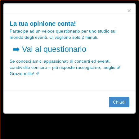
Utilizziamo i cookies, anche di "terze parti", per essere sicuri che tu
×
possa avere la migliore esperienza sul nostro sito.
Qualsiasi interazione e la prosecuzione della navigazione su questo
La tua opinione conta!
sito rappresenta un'accettazione della nostra politica sui cookies.
Partecipa ad un veloce questionario per uno studio sul
OK
Maggiori informazioni
mondo degli eventi. Ci vogliono solo 2 minuti.
➡️
Vai al questionario
Se conosci amici appassionati di concerti ed eventi,
condividilo con loro – più risposte raccogliamo, meglio è!
Grazie mille! 🎉
Chiudi