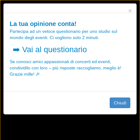
Utilizziamo i cookies, anche di "terze parti", per essere sicuri che tu
×
possa avere la migliore esperienza sul nostro sito.
Qualsiasi interazione e la prosecuzione della navigazione su questo
La tua opinione conta!
sito rappresenta un'accettazione della nostra politica sui cookies.
Partecipa ad un veloce questionario per uno studio sul
OK
Maggiori informazioni
mondo degli eventi. Ci vogliono solo 2 minuti.
➡️
Vai al questionario
Se conosci amici appassionati di concerti ed eventi,
condividilo con loro – più risposte raccogliamo, meglio è!
Grazie mille! 🎉
Chiudi