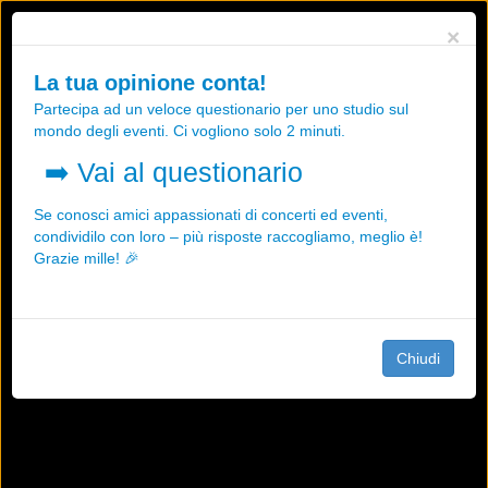
Utilizziamo i cookies, anche di "terze parti", per essere sicuri che tu
×
possa avere la migliore esperienza sul nostro sito.
Qualsiasi interazione e la prosecuzione della navigazione su questo
La tua opinione conta!
sito rappresenta un'accettazione della nostra politica sui cookies.
Partecipa ad un veloce questionario per uno studio sul
OK
Maggiori informazioni
mondo degli eventi. Ci vogliono solo 2 minuti.
➡️
Vai al questionario
Se conosci amici appassionati di concerti ed eventi,
condividilo con loro – più risposte raccogliamo, meglio è!
Grazie mille! 🎉
Chiudi