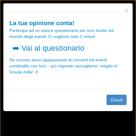
Utilizziamo i cookies, anche di "terze parti", per essere sicuri che tu
×
possa avere la migliore esperienza sul nostro sito.
Qualsiasi interazione e la prosecuzione della navigazione su questo
La tua opinione conta!
sito rappresenta un'accettazione della nostra politica sui cookies.
Partecipa ad un veloce questionario per uno studio sul
OK
Maggiori informazioni
mondo degli eventi. Ci vogliono solo 2 minuti.
➡️
Vai al questionario
Se conosci amici appassionati di concerti ed eventi,
condividilo con loro – più risposte raccogliamo, meglio è!
Grazie mille! 🎉
Chiudi