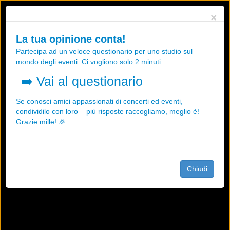
Utilizziamo i cookies, anche di "terze parti", per essere sicuri che tu
×
possa avere la migliore esperienza sul nostro sito.
Qualsiasi interazione e la prosecuzione della navigazione su questo
La tua opinione conta!
sito rappresenta un'accettazione della nostra politica sui cookies.
Partecipa ad un veloce questionario per uno studio sul
OK
Maggiori informazioni
mondo degli eventi. Ci vogliono solo 2 minuti.
➡️
Vai al questionario
Se conosci amici appassionati di concerti ed eventi,
condividilo con loro – più risposte raccogliamo, meglio è!
Grazie mille! 🎉
Chiudi