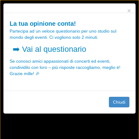
Utilizziamo i cookies, anche di "terze parti", per essere sicuri che tu
×
possa avere la migliore esperienza sul nostro sito.
Qualsiasi interazione e la prosecuzione della navigazione su questo
La tua opinione conta!
sito rappresenta un'accettazione della nostra politica sui cookies.
Partecipa ad un veloce questionario per uno studio sul
OK
Maggiori informazioni
mondo degli eventi. Ci vogliono solo 2 minuti.
➡️
Vai al questionario
Se conosci amici appassionati di concerti ed eventi,
condividilo con loro – più risposte raccogliamo, meglio è!
Grazie mille! 🎉
Chiudi