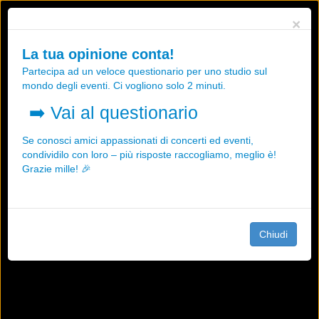
Utilizziamo i cookies, anche di "terze parti", per essere sicuri che tu
×
possa avere la migliore esperienza sul nostro sito.
Qualsiasi interazione e la prosecuzione della navigazione su questo
La tua opinione conta!
sito rappresenta un'accettazione della nostra politica sui cookies.
Partecipa ad un veloce questionario per uno studio sul
OK
Maggiori informazioni
mondo degli eventi. Ci vogliono solo 2 minuti.
➡️
Vai al questionario
Se conosci amici appassionati di concerti ed eventi,
condividilo con loro – più risposte raccogliamo, meglio è!
Grazie mille! 🎉
Chiudi