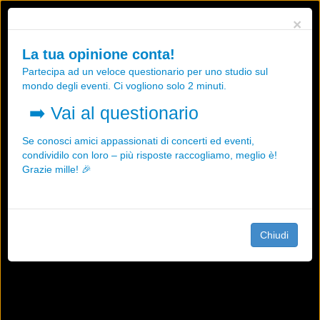
Utilizziamo i cookies, anche di "terze parti", per essere sicuri che tu
×
possa avere la migliore esperienza sul nostro sito.
Qualsiasi interazione e la prosecuzione della navigazione su questo
La tua opinione conta!
sito rappresenta un'accettazione della nostra politica sui cookies.
Partecipa ad un veloce questionario per uno studio sul
OK
Maggiori informazioni
mondo degli eventi. Ci vogliono solo 2 minuti.
➡️
Vai al questionario
Se conosci amici appassionati di concerti ed eventi,
condividilo con loro – più risposte raccogliamo, meglio è!
Grazie mille! 🎉
Chiudi