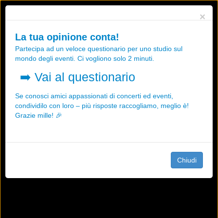
Utilizziamo i cookies, anche di "terze parti", per essere sicuri che tu
×
possa avere la migliore esperienza sul nostro sito.
Qualsiasi interazione e la prosecuzione della navigazione su questo
La tua opinione conta!
sito rappresenta un'accettazione della nostra politica sui cookies.
Partecipa ad un veloce questionario per uno studio sul
OK
Maggiori informazioni
mondo degli eventi. Ci vogliono solo 2 minuti.
➡️
Vai al questionario
Se conosci amici appassionati di concerti ed eventi,
condividilo con loro – più risposte raccogliamo, meglio è!
Grazie mille! 🎉
Chiudi