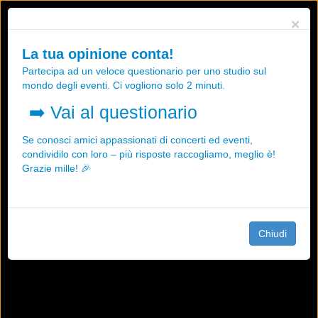
Utilizziamo i cookies, anche di "terze parti", per essere sicuri che tu
×
possa avere la migliore esperienza sul nostro sito.
Qualsiasi interazione e la prosecuzione della navigazione su questo
La tua opinione conta!
sito rappresenta un'accettazione della nostra politica sui cookies.
Partecipa ad un veloce questionario per uno studio sul
OK
Maggiori informazioni
mondo degli eventi. Ci vogliono solo 2 minuti.
➡️
Vai al questionario
Se conosci amici appassionati di concerti ed eventi,
condividilo con loro – più risposte raccogliamo, meglio è!
Grazie mille! 🎉
Chiudi