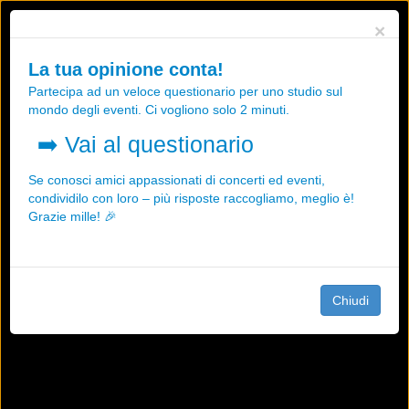
Utilizziamo i cookies, anche di "terze parti", per essere sicuri che tu
×
possa avere la migliore esperienza sul nostro sito.
Qualsiasi interazione e la prosecuzione della navigazione su questo
La tua opinione conta!
sito rappresenta un'accettazione della nostra politica sui cookies.
Partecipa ad un veloce questionario per uno studio sul
OK
Maggiori informazioni
mondo degli eventi. Ci vogliono solo 2 minuti.
➡️
Vai al questionario
Se conosci amici appassionati di concerti ed eventi,
condividilo con loro – più risposte raccogliamo, meglio è!
Grazie mille! 🎉
Chiudi