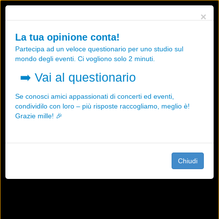
Utilizziamo i cookies, anche di "terze parti", per essere sicuri che tu
×
possa avere la migliore esperienza sul nostro sito.
Qualsiasi interazione e la prosecuzione della navigazione su questo
La tua opinione conta!
sito rappresenta un'accettazione della nostra politica sui cookies.
Partecipa ad un veloce questionario per uno studio sul
OK
Maggiori informazioni
mondo degli eventi. Ci vogliono solo 2 minuti.
➡️
Vai al questionario
Se conosci amici appassionati di concerti ed eventi,
condividilo con loro – più risposte raccogliamo, meglio è!
Grazie mille! 🎉
Chiudi