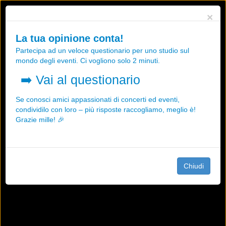
Utilizziamo i cookies, anche di "terze parti", per essere sicuri che tu
×
possa avere la migliore esperienza sul nostro sito.
Qualsiasi interazione e la prosecuzione della navigazione su questo
La tua opinione conta!
sito rappresenta un'accettazione della nostra politica sui cookies.
Partecipa ad un veloce questionario per uno studio sul
OK
Maggiori informazioni
mondo degli eventi. Ci vogliono solo 2 minuti.
➡️
Vai al questionario
Se conosci amici appassionati di concerti ed eventi,
condividilo con loro – più risposte raccogliamo, meglio è!
Grazie mille! 🎉
Chiudi