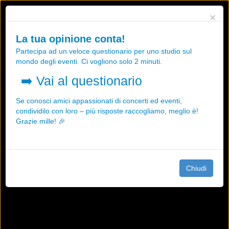
Utilizziamo i cookies, anche di "terze parti", per essere sicuri che tu
×
possa avere la migliore esperienza sul nostro sito.
Qualsiasi interazione e la prosecuzione della navigazione su questo
La tua opinione conta!
sito rappresenta un'accettazione della nostra politica sui cookies.
Partecipa ad un veloce questionario per uno studio sul
OK
Maggiori informazioni
mondo degli eventi. Ci vogliono solo 2 minuti.
➡️
Vai al questionario
Se conosci amici appassionati di concerti ed eventi,
condividilo con loro – più risposte raccogliamo, meglio è!
Grazie mille! 🎉
Chiudi