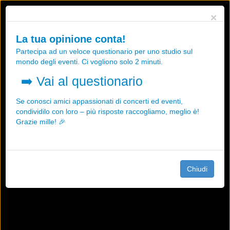
Utilizziamo i cookies, anche di "terze parti", per essere sicuri che tu
×
possa avere la migliore esperienza sul nostro sito.
Qualsiasi interazione e la prosecuzione della navigazione su questo
La tua opinione conta!
sito rappresenta un'accettazione della nostra politica sui cookies.
Partecipa ad un veloce questionario per uno studio sul
OK
Maggiori informazioni
mondo degli eventi. Ci vogliono solo 2 minuti.
➡️
Vai al questionario
Se conosci amici appassionati di concerti ed eventi,
condividilo con loro – più risposte raccogliamo, meglio è!
Grazie mille! 🎉
Chiudi