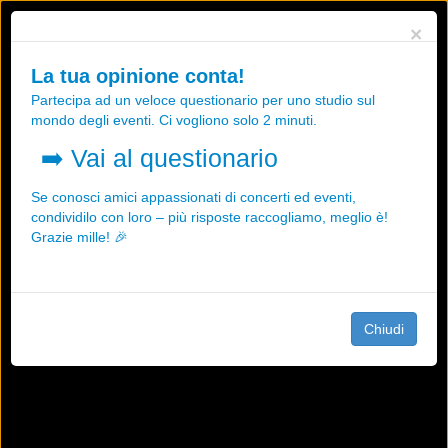
Utilizziamo i cookies, anche di "terze parti", per essere sicuri che tu
×
possa avere la migliore esperienza sul nostro sito.
Qualsiasi interazione e la prosecuzione della navigazione su questo
La tua opinione conta!
sito rappresenta un'accettazione della nostra politica sui cookies.
Partecipa ad un veloce questionario per uno studio sul
OK
Maggiori informazioni
mondo degli eventi. Ci vogliono solo 2 minuti.
➡️
Vai al questionario
Se conosci amici appassionati di concerti ed eventi,
condividilo con loro – più risposte raccogliamo, meglio è!
Grazie mille! 🎉
Chiudi