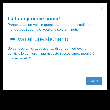
Utilizziamo i cookies, anche di "terze parti", per essere sicuri che tu
×
possa avere la migliore esperienza sul nostro sito.
Qualsiasi interazione e la prosecuzione della navigazione su questo
La tua opinione conta!
sito rappresenta un'accettazione della nostra politica sui cookies.
Partecipa ad un veloce questionario per uno studio sul
OK
Maggiori informazioni
mondo degli eventi. Ci vogliono solo 2 minuti.
➡️
Vai al questionario
Se conosci amici appassionati di concerti ed eventi,
condividilo con loro – più risposte raccogliamo, meglio è!
Grazie mille! 🎉
Chiudi