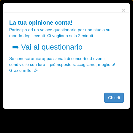
Utilizziamo i cookies, anche di "terze parti", per essere sicuri che tu
×
possa avere la migliore esperienza sul nostro sito.
Qualsiasi interazione e la prosecuzione della navigazione su questo
La tua opinione conta!
sito rappresenta un'accettazione della nostra politica sui cookies.
Partecipa ad un veloce questionario per uno studio sul
OK
Maggiori informazioni
mondo degli eventi. Ci vogliono solo 2 minuti.
➡️
Vai al questionario
Se conosci amici appassionati di concerti ed eventi,
condividilo con loro – più risposte raccogliamo, meglio è!
Grazie mille! 🎉
Chiudi