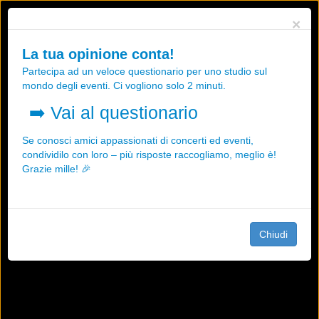
Utilizziamo i cookies, anche di "terze parti", per essere sicuri che tu
×
possa avere la migliore esperienza sul nostro sito.
Qualsiasi interazione e la prosecuzione della navigazione su questo
La tua opinione conta!
sito rappresenta un'accettazione della nostra politica sui cookies.
Partecipa ad un veloce questionario per uno studio sul
OK
Maggiori informazioni
mondo degli eventi. Ci vogliono solo 2 minuti.
➡️
Vai al questionario
Se conosci amici appassionati di concerti ed eventi,
condividilo con loro – più risposte raccogliamo, meglio è!
Grazie mille! 🎉
Chiudi