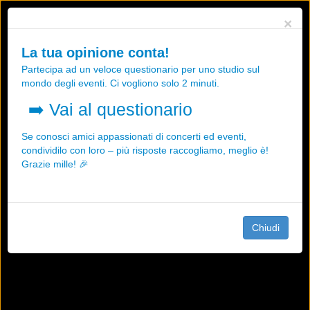
Utilizziamo i cookies, anche di "terze parti", per essere sicuri che tu
×
possa avere la migliore esperienza sul nostro sito.
Qualsiasi interazione e la prosecuzione della navigazione su questo
La tua opinione conta!
sito rappresenta un'accettazione della nostra politica sui cookies.
Partecipa ad un veloce questionario per uno studio sul
OK
Maggiori informazioni
mondo degli eventi. Ci vogliono solo 2 minuti.
➡️
Vai al questionario
Se conosci amici appassionati di concerti ed eventi,
condividilo con loro – più risposte raccogliamo, meglio è!
Grazie mille! 🎉
Chiudi