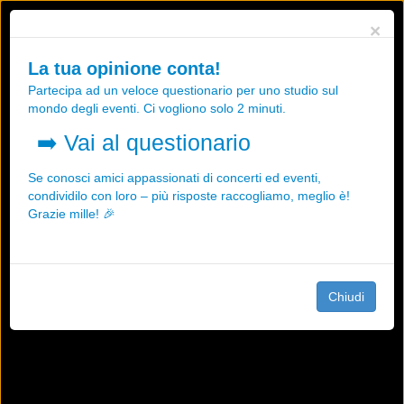
Utilizziamo i cookies, anche di "terze parti", per essere sicuri che tu
×
possa avere la migliore esperienza sul nostro sito.
Qualsiasi interazione e la prosecuzione della navigazione su questo
La tua opinione conta!
sito rappresenta un'accettazione della nostra politica sui cookies.
Partecipa ad un veloce questionario per uno studio sul
OK
Maggiori informazioni
mondo degli eventi. Ci vogliono solo 2 minuti.
➡️
Vai al questionario
Se conosci amici appassionati di concerti ed eventi,
condividilo con loro – più risposte raccogliamo, meglio è!
Grazie mille! 🎉
Chiudi