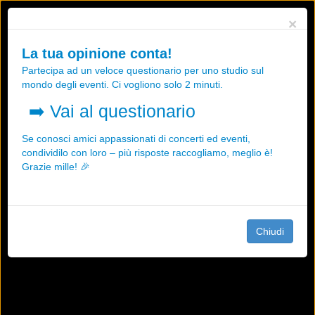
Utilizziamo i cookies, anche di "terze parti", per essere sicuri che tu
×
possa avere la migliore esperienza sul nostro sito.
Qualsiasi interazione e la prosecuzione della navigazione su questo
La tua opinione conta!
sito rappresenta un'accettazione della nostra politica sui cookies.
Partecipa ad un veloce questionario per uno studio sul
OK
Maggiori informazioni
mondo degli eventi. Ci vogliono solo 2 minuti.
➡️
Vai al questionario
Se conosci amici appassionati di concerti ed eventi,
condividilo con loro – più risposte raccogliamo, meglio è!
Grazie mille! 🎉
Chiudi