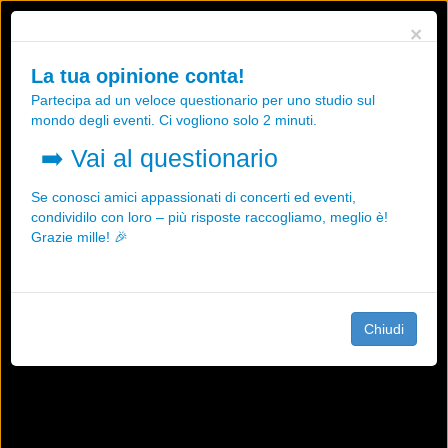
Utilizziamo i cookies, anche di "terze parti", per essere sicuri che tu
×
possa avere la migliore esperienza sul nostro sito.
Qualsiasi interazione e la prosecuzione della navigazione su questo
La tua opinione conta!
sito rappresenta un'accettazione della nostra politica sui cookies.
Partecipa ad un veloce questionario per uno studio sul
OK
Maggiori informazioni
mondo degli eventi. Ci vogliono solo 2 minuti.
➡️
Vai al questionario
Se conosci amici appassionati di concerti ed eventi,
condividilo con loro – più risposte raccogliamo, meglio è!
Grazie mille! 🎉
Chiudi