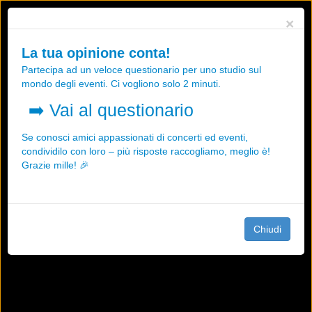
Utilizziamo i cookies, anche di "terze parti", per essere sicuri che tu
×
possa avere la migliore esperienza sul nostro sito.
Qualsiasi interazione e la prosecuzione della navigazione su questo
La tua opinione conta!
sito rappresenta un'accettazione della nostra politica sui cookies.
Partecipa ad un veloce questionario per uno studio sul
OK
Maggiori informazioni
mondo degli eventi. Ci vogliono solo 2 minuti.
➡️
Vai al questionario
Se conosci amici appassionati di concerti ed eventi,
condividilo con loro – più risposte raccogliamo, meglio è!
Grazie mille! 🎉
Chiudi