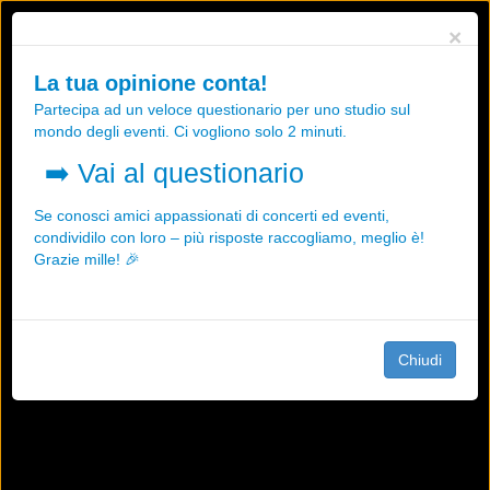
Utilizziamo i cookies, anche di "terze parti", per essere sicuri che tu
×
possa avere la migliore esperienza sul nostro sito.
Qualsiasi interazione e la prosecuzione della navigazione su questo
La tua opinione conta!
sito rappresenta un'accettazione della nostra politica sui cookies.
Partecipa ad un veloce questionario per uno studio sul
OK
Maggiori informazioni
mondo degli eventi. Ci vogliono solo 2 minuti.
➡️
Vai al questionario
Se conosci amici appassionati di concerti ed eventi,
condividilo con loro – più risposte raccogliamo, meglio è!
Grazie mille! 🎉
Chiudi