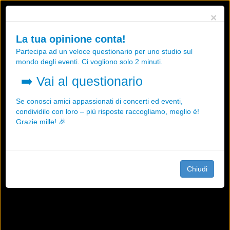
Utilizziamo i cookies, anche di "terze parti", per essere sicuri che tu
×
possa avere la migliore esperienza sul nostro sito.
Qualsiasi interazione e la prosecuzione della navigazione su questo
La tua opinione conta!
sito rappresenta un'accettazione della nostra politica sui cookies.
Partecipa ad un veloce questionario per uno studio sul
OK
Maggiori informazioni
mondo degli eventi. Ci vogliono solo 2 minuti.
➡️
Vai al questionario
Se conosci amici appassionati di concerti ed eventi,
condividilo con loro – più risposte raccogliamo, meglio è!
Grazie mille! 🎉
Chiudi