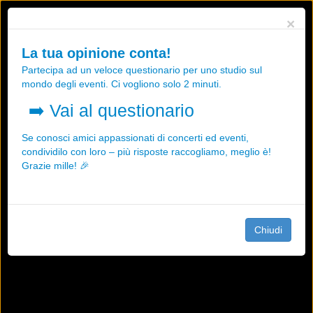
Utilizziamo i cookies, anche di "terze parti", per essere sicuri che tu
×
possa avere la migliore esperienza sul nostro sito.
Qualsiasi interazione e la prosecuzione della navigazione su questo
La tua opinione conta!
sito rappresenta un'accettazione della nostra politica sui cookies.
Partecipa ad un veloce questionario per uno studio sul
OK
Maggiori informazioni
mondo degli eventi. Ci vogliono solo 2 minuti.
➡️
Vai al questionario
Se conosci amici appassionati di concerti ed eventi,
condividilo con loro – più risposte raccogliamo, meglio è!
Grazie mille! 🎉
Chiudi