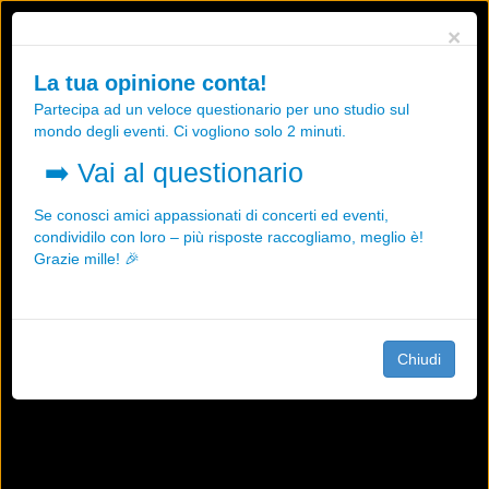
Utilizziamo i cookies, anche di "terze parti", per essere sicuri che tu
×
possa avere la migliore esperienza sul nostro sito.
Qualsiasi interazione e la prosecuzione della navigazione su questo
La tua opinione conta!
sito rappresenta un'accettazione della nostra politica sui cookies.
Partecipa ad un veloce questionario per uno studio sul
OK
Maggiori informazioni
mondo degli eventi. Ci vogliono solo 2 minuti.
➡️
Vai al questionario
Se conosci amici appassionati di concerti ed eventi,
condividilo con loro – più risposte raccogliamo, meglio è!
Grazie mille! 🎉
Chiudi