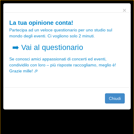
Utilizziamo i cookies, anche di "terze parti", per essere sicuri che tu
×
possa avere la migliore esperienza sul nostro sito.
Qualsiasi interazione e la prosecuzione della navigazione su questo
La tua opinione conta!
sito rappresenta un'accettazione della nostra politica sui cookies.
Partecipa ad un veloce questionario per uno studio sul
OK
Maggiori informazioni
mondo degli eventi. Ci vogliono solo 2 minuti.
➡️
Vai al questionario
Se conosci amici appassionati di concerti ed eventi,
condividilo con loro – più risposte raccogliamo, meglio è!
Grazie mille! 🎉
Chiudi