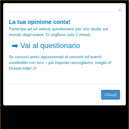
Utilizziamo i cookies, anche di "terze parti", per essere sicuri che tu
×
possa avere la migliore esperienza sul nostro sito.
Qualsiasi interazione e la prosecuzione della navigazione su questo
La tua opinione conta!
sito rappresenta un'accettazione della nostra politica sui cookies.
Partecipa ad un veloce questionario per uno studio sul
OK
Maggiori informazioni
mondo degli eventi. Ci vogliono solo 2 minuti.
➡️
Vai al questionario
Se conosci amici appassionati di concerti ed eventi,
condividilo con loro – più risposte raccogliamo, meglio è!
Grazie mille! 🎉
Chiudi