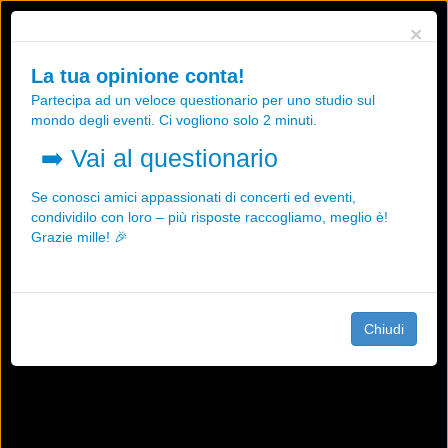
Utilizziamo i cookies, anche di "terze parti", per essere sicuri che tu
×
possa avere la migliore esperienza sul nostro sito.
Qualsiasi interazione e la prosecuzione della navigazione su questo
La tua opinione conta!
sito rappresenta un'accettazione della nostra politica sui cookies.
Partecipa ad un veloce questionario per uno studio sul
OK
Maggiori informazioni
mondo degli eventi. Ci vogliono solo 2 minuti.
➡️
Vai al questionario
Se conosci amici appassionati di concerti ed eventi,
condividilo con loro – più risposte raccogliamo, meglio è!
Grazie mille! 🎉
Chiudi