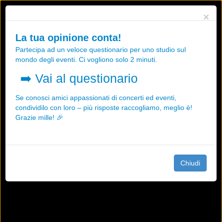
Utilizziamo i cookies, anche di "terze parti", per essere sicuri che tu
×
possa avere la migliore esperienza sul nostro sito.
Qualsiasi interazione e la prosecuzione della navigazione su questo
La tua opinione conta!
sito rappresenta un'accettazione della nostra politica sui cookies.
Partecipa ad un veloce questionario per uno studio sul
OK
Maggiori informazioni
mondo degli eventi. Ci vogliono solo 2 minuti.
➡️
Vai al questionario
Se conosci amici appassionati di concerti ed eventi,
condividilo con loro – più risposte raccogliamo, meglio è!
Grazie mille! 🎉
Chiudi