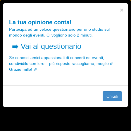
Utilizziamo i cookies, anche di "terze parti", per essere sicuri che tu
×
possa avere la migliore esperienza sul nostro sito.
Qualsiasi interazione e la prosecuzione della navigazione su questo
La tua opinione conta!
sito rappresenta un'accettazione della nostra politica sui cookies.
Partecipa ad un veloce questionario per uno studio sul
OK
Maggiori informazioni
mondo degli eventi. Ci vogliono solo 2 minuti.
➡️
Vai al questionario
Se conosci amici appassionati di concerti ed eventi,
condividilo con loro – più risposte raccogliamo, meglio è!
Grazie mille! 🎉
Chiudi