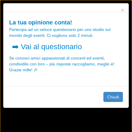
Utilizziamo i cookies, anche di "terze parti", per essere sicuri che tu
×
possa avere la migliore esperienza sul nostro sito.
Qualsiasi interazione e la prosecuzione della navigazione su questo
La tua opinione conta!
sito rappresenta un'accettazione della nostra politica sui cookies.
Partecipa ad un veloce questionario per uno studio sul
OK
Maggiori informazioni
mondo degli eventi. Ci vogliono solo 2 minuti.
➡️
Vai al questionario
Se conosci amici appassionati di concerti ed eventi,
condividilo con loro – più risposte raccogliamo, meglio è!
Grazie mille! 🎉
Chiudi