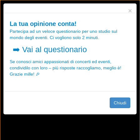
Utilizziamo i cookies, anche di "terze parti", per essere sicuri che tu
×
possa avere la migliore esperienza sul nostro sito.
Qualsiasi interazione e la prosecuzione della navigazione su questo
La tua opinione conta!
sito rappresenta un'accettazione della nostra politica sui cookies.
Partecipa ad un veloce questionario per uno studio sul
OK
Maggiori informazioni
mondo degli eventi. Ci vogliono solo 2 minuti.
➡️
Vai al questionario
Se conosci amici appassionati di concerti ed eventi,
condividilo con loro – più risposte raccogliamo, meglio è!
Grazie mille! 🎉
Chiudi