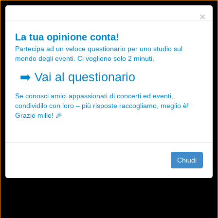
Utilizziamo i cookies, anche di "terze parti", per essere sicuri che tu
×
possa avere la migliore esperienza sul nostro sito.
Qualsiasi interazione e la prosecuzione della navigazione su questo
La tua opinione conta!
sito rappresenta un'accettazione della nostra politica sui cookies.
Partecipa ad un veloce questionario per uno studio sul
OK
Maggiori informazioni
mondo degli eventi. Ci vogliono solo 2 minuti.
➡️
Vai al questionario
Se conosci amici appassionati di concerti ed eventi,
condividilo con loro – più risposte raccogliamo, meglio è!
Grazie mille! 🎉
Chiudi