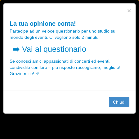
Utilizziamo i cookies, anche di "terze parti", per essere sicuri che tu
×
possa avere la migliore esperienza sul nostro sito.
Qualsiasi interazione e la prosecuzione della navigazione su questo
La tua opinione conta!
sito rappresenta un'accettazione della nostra politica sui cookies.
Partecipa ad un veloce questionario per uno studio sul
OK
Maggiori informazioni
mondo degli eventi. Ci vogliono solo 2 minuti.
➡️
Vai al questionario
Se conosci amici appassionati di concerti ed eventi,
condividilo con loro – più risposte raccogliamo, meglio è!
Grazie mille! 🎉
Chiudi