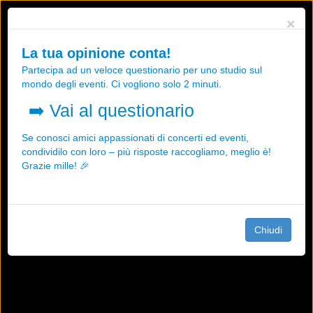
Utilizziamo i cookies, anche di "terze parti", per essere sicuri che tu
×
possa avere la migliore esperienza sul nostro sito.
Qualsiasi interazione e la prosecuzione della navigazione su questo
La tua opinione conta!
sito rappresenta un'accettazione della nostra politica sui cookies.
Partecipa ad un veloce questionario per uno studio sul
OK
Maggiori informazioni
mondo degli eventi. Ci vogliono solo 2 minuti.
➡️
Vai al questionario
Se conosci amici appassionati di concerti ed eventi,
condividilo con loro – più risposte raccogliamo, meglio è!
Grazie mille! 🎉
Chiudi