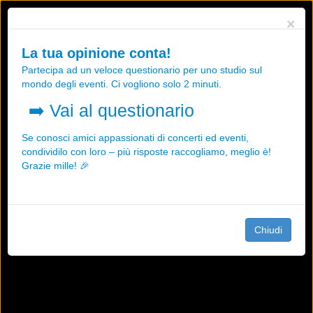
Utilizziamo i cookies, anche di "terze parti", per essere sicuri che tu
×
possa avere la migliore esperienza sul nostro sito.
Qualsiasi interazione e la prosecuzione della navigazione su questo
La tua opinione conta!
sito rappresenta un'accettazione della nostra politica sui cookies.
Partecipa ad un veloce questionario per uno studio sul
OK
Maggiori informazioni
mondo degli eventi. Ci vogliono solo 2 minuti.
➡️
Vai al questionario
Se conosci amici appassionati di concerti ed eventi,
condividilo con loro – più risposte raccogliamo, meglio è!
Grazie mille! 🎉
Chiudi