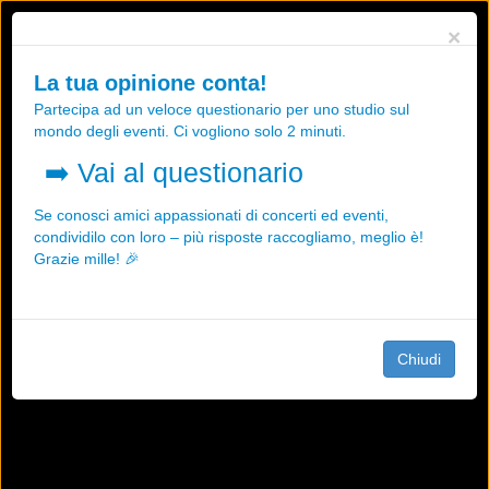
Utilizziamo i cookies, anche di "terze parti", per essere sicuri che tu
×
possa avere la migliore esperienza sul nostro sito.
Qualsiasi interazione e la prosecuzione della navigazione su questo
La tua opinione conta!
sito rappresenta un'accettazione della nostra politica sui cookies.
Partecipa ad un veloce questionario per uno studio sul
OK
Maggiori informazioni
mondo degli eventi. Ci vogliono solo 2 minuti.
➡️
Vai al questionario
Se conosci amici appassionati di concerti ed eventi,
condividilo con loro – più risposte raccogliamo, meglio è!
Grazie mille! 🎉
Chiudi