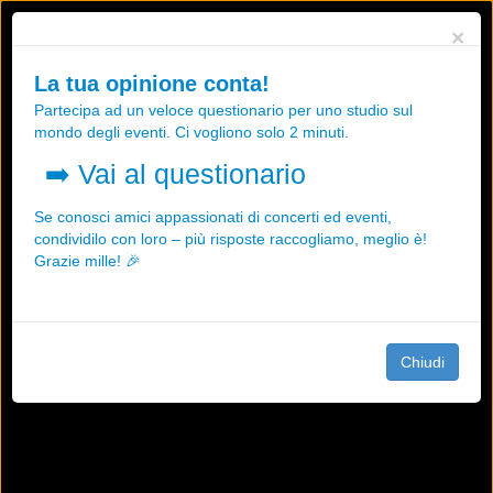
Utilizziamo i cookies, anche di "terze parti", per essere sicuri che tu
×
possa avere la migliore esperienza sul nostro sito.
Qualsiasi interazione e la prosecuzione della navigazione su questo
La tua opinione conta!
sito rappresenta un'accettazione della nostra politica sui cookies.
Partecipa ad un veloce questionario per uno studio sul
OK
Maggiori informazioni
mondo degli eventi. Ci vogliono solo 2 minuti.
➡️
Vai al questionario
Se conosci amici appassionati di concerti ed eventi,
condividilo con loro – più risposte raccogliamo, meglio è!
Grazie mille! 🎉
Chiudi